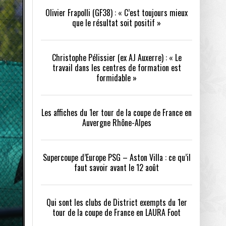
Olivier Frapolli (GF38) : « C’est toujours mieux
que le résultat soit positif »
/2026
oot
- 24/07/2026
Christophe Pélissier (ex AJ Auxerre) : « Le
OPE PSG – ASTON VILLA :
QUI SONT LES CLUBS DE DISTRICT EXEMPTS
CHOISIR 
travail dans les centres de formation est
OIR AVANT LE 12 AOÛT
DU 1ER TOUR DE LA COUPE DE FRANCE EN
COMBAT :
tout
formidable »
- 21/07/2026
LAURA FOOT
CONFORT 
26
Les affiches du 1er tour de la coupe de France en
Auvergne Rhône-Alpes
Supercoupe d’Europe PSG – Aston Villa : ce qu’il
faut savoir avant le 12 août
up a tenu toutes ses promesses
- 04/07/2026
Qui sont les clubs de District exempts du 1er
tour de la coupe de France en LAURA Foot