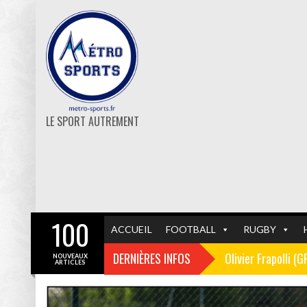
LE SPORT AUTREMENT
100
ACCUEIL
FOOTBALL
RUGBY
DERNIÈRES INFOS
Olivier Frapolli (
NOUVEAUX
ARTICLES
Christophe Pélissi
GF38
FOOTBALL