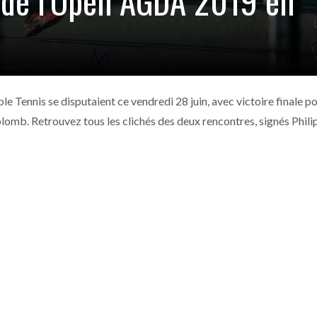
s de l’Open AGDA 2019 en
 Tennis se disputaient ce vendredi 28 juin, avec victoire finale p
 plomb. Retrouvez tous les clichés des deux rencontres, signés Phili