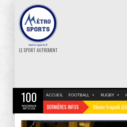
LE SPORT AUTREMENT
100
ACCUEIL
FOOTBALL
RUGBY
DERNIÈRES INFOS
Olivier Frapolli (
NOUVEAUX
ARTICLES
Christophe Pélissi
GF38
FOOTBALL