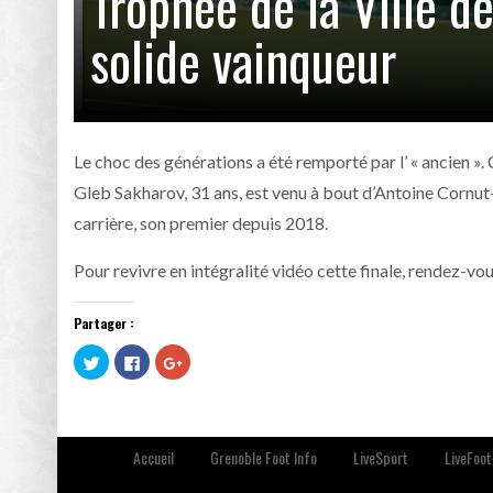
Trophée de la Ville d
solide vainqueur
Le choc des générations a été remporté par l’ « ancien ».
Gleb Sakharov, 31 ans, est venu à bout d’Antoine Cornut-C
carrière, son premier depuis 2018.
Pour revivre en intégralité vidéo cette finale, rendez-vo
Partager :
Cliquez
Cliquez
Cliquez
pour
pour
pour
partager
partager
partager
sur
sur
sur
Twitter(ouvre
Facebook(ouvre
Google+
dans
dans
(ouvre
une
une
dans
nouvelle
nouvelle
une
Accueil
Grenoble Foot Info
LiveSport
LiveFoot
fenêtre)
fenêtre)
nouvelle
fenêtre)