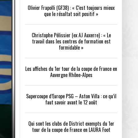
Olivier Frapolli (GF38) : « C’est toujours mieux
que le résultat soit positif »
/2026
oot
- 24/07/2026
Christophe Pélissier (ex AJ Auxerre) : « Le
OPE PSG – ASTON VILLA :
QUI SONT LES CLUBS DE DISTRICT EXEMPTS
CHOISIR 
travail dans les centres de formation est
OIR AVANT LE 12 AOÛT
DU 1ER TOUR DE LA COUPE DE FRANCE EN
COMBAT :
tout
formidable »
- 21/07/2026
LAURA FOOT
CONFORT 
26
Les affiches du 1er tour de la coupe de France en
Auvergne Rhône-Alpes
Supercoupe d’Europe PSG – Aston Villa : ce qu’il
faut savoir avant le 12 août
up a tenu toutes ses promesses
- 04/07/2026
Qui sont les clubs de District exempts du 1er
tour de la coupe de France en LAURA Foot