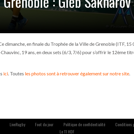
e Grenoble : Gleb Sakharov
 Ce dimanche, en finale du Trophée de la Ville de Grenoble (ITF, 15
hauvinc, 19 ans, en deux sets (6/3, 7/6) pour s’offrir le 12ème titr
us
ici
. Toutes
les photos sont à retrouver également sur notre site
.
LiveRugby
Foot du jour
Politique de confidentialité
Conditions g
Le 11 HDF