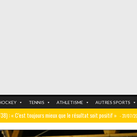
HOCKEY
TENNIS
ATHLETISME
AUTRES SPORTS
GF38) : « C’est toujours mieux que le résultat soit positif »
- 31/07/2
er (ex AJ Auxerre) : « Le travail dans les centres de formation est
FOOTBALL
FOOTBALL