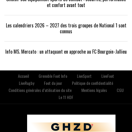
et confort avant tout
Les calendriers 2026 – 2027 des trois groupes de National 1 sont
connus
Info MS. Mercato : un attaquant en approche au FC Bourgoin-Jallieu
Accueil
Grenoble Foot Info
LiveSport
LiveFoot
LiveRugby
Foot du jour
Politique de confidentialité
Conditions générales d’utilisation du site
Mentions légales
CGU
Le 11 HDF