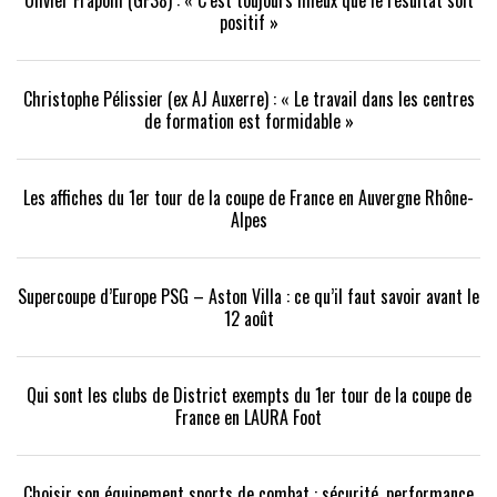
Olivier Frapolli (GF38) : « C’est toujours mieux que le résultat soit
positif »
Christophe Pélissier (ex AJ Auxerre) : « Le travail dans les centres
de formation est formidable »
Les affiches du 1er tour de la coupe de France en Auvergne Rhône-
Alpes
Supercoupe d’Europe PSG – Aston Villa : ce qu’il faut savoir avant le
12 août
Qui sont les clubs de District exempts du 1er tour de la coupe de
France en LAURA Foot
Choisir son équipement sports de combat : sécurité, performance