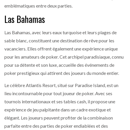
emblématiques entre deux parties.
Las Bahamas
Las Bahamas, avec leurs eaux turquoise et leurs plages de
sable blanc, constituent une destination de rêve pour les
vacanciers. Elles offrent également une expérience unique
pour les amateurs de poker. Cet archipel paradisiaque, connu
pour sa détente et son luxe, accueille des événements de
poker prestigieux qui attirent des joueurs du monde entier.
Le célèbre Atlantis Resort, situé sur Paradise Island, est un
lieu incontournable pour tout joueur de poker. Avec ses
tournois internationaux et ses tables cash, il propose une
expérience de jeu palpitante dans un cadre exotique et
élégant. Les joueurs peuvent profiter de la combinaison
parfaite entre des parties de poker endiablées et des