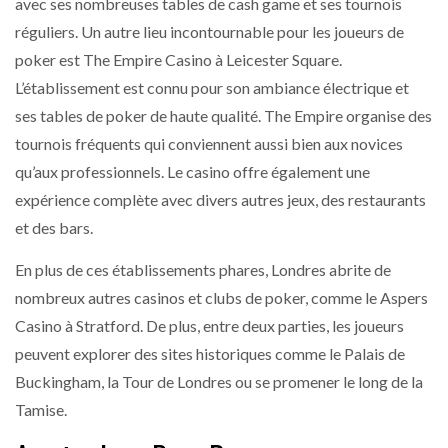
avec ses nombreuses tables de cash game et ses tournois
réguliers. Un autre lieu incontournable pour les joueurs de
poker est The Empire Casino à Leicester Square.
L’établissement est connu pour son ambiance électrique et
ses tables de poker de haute qualité. The Empire organise des
tournois fréquents qui conviennent aussi bien aux novices
qu’aux professionnels. Le casino offre également une
expérience complète avec divers autres jeux, des restaurants
et des bars.
En plus de ces établissements phares, Londres abrite de
nombreux autres casinos et clubs de poker, comme le Aspers
Casino à Stratford. De plus, entre deux parties, les joueurs
peuvent explorer des sites historiques comme le Palais de
Buckingham, la Tour de Londres ou se promener le long de la
Tamise.