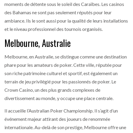
moments de détente sous le soleil des Caraïbes. Les casinos
des Bahamas ne sont pas seulement réputés pour leur
ambiance. Ils le sont aussi pour la qualité de leurs installations
et le niveau professionnel des tournois organisés.
Melbourne, Australie
Melbourne, en Australie, se distingue comme une destination
phare pour les amateurs de poker. Cette ville, réputée pour
son riche patrimoine culturel et sportif, est également un
terrain de jeu privilégié pour les passionnés de poker. Le
Crown Casino, un des plus grands complexes de
divertissement au monde, y occupe une place centrale.
Il accueille l’Australian Poker Championship. Il s’agit d’un
événement majeur attirant des joueurs de renommée
internationale. Au-delà de son prestige, Melbourne offre une