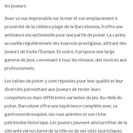
les joueurs.
Avec sa vue imprenable sur la mer et son emplacement à
proximité de la célèbre plage de la Barceloneta, il offre une
ambiance exceptionnelle pour une partie de poker. Le casino
accueille régulièrement des tournois prestigieux, attirant des
joueurs de toute l’Europe. En outre, il propose une large
gamme de jeux, convenant à tous les niveaux, des novices aux
professionnels.
Les tables de poker y sont réputées pour leur qualité et leur
diversité, permettant aux joueurs de tester leurs
compétences dans différentes variantes du jeu. Au-delà du
poker, Barcelone offre une expérience complète avec sa
gastronomie exquise, ses rues animées et son riche
patrimoine historique. Les joueurs peuvent ainsi profiter de la
vibrante vie nocturne de la ville ou de ses sites touristiques