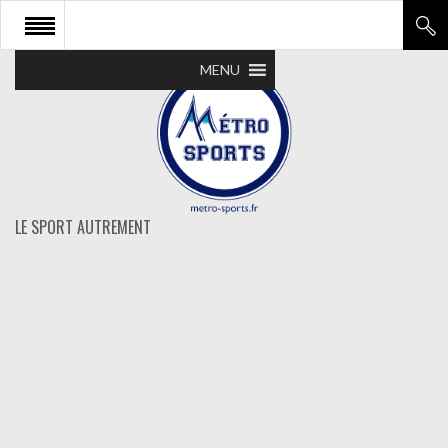
MENU
LE SPORT AUTREMENT