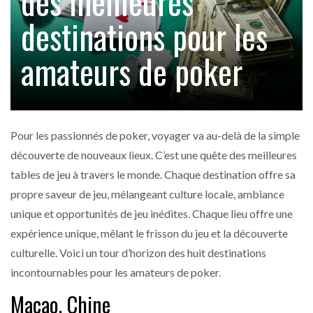
des meilleures
destinations pour les
amateurs de poker
Pour les passionnés de poker, voyager va au-delà de la simple
découverte de nouveaux lieux. C’est une quête des meilleures
tables de jeu à travers le monde. Chaque destination offre sa
propre saveur de jeu, mélangeant culture locale, ambiance
unique et opportunités de jeu inédites. Chaque lieu offre une
expérience unique, mêlant le frisson du jeu et la découverte
culturelle. Voici un tour d’horizon des huit destinations
incontournables pour les amateurs de poker.
Macao, Chine