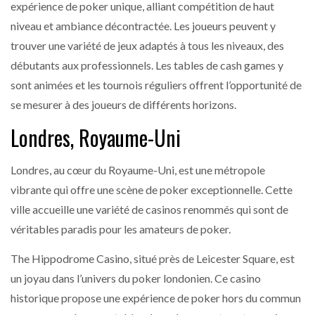
expérience de poker unique, alliant compétition de haut
niveau et ambiance décontractée. Les joueurs peuvent y
trouver une variété de jeux adaptés à tous les niveaux, des
débutants aux professionnels. Les tables de cash games y
sont animées et les tournois réguliers offrent l’opportunité de
se mesurer à des joueurs de différents horizons.
Londres, Royaume-Uni
Londres, au cœur du Royaume-Uni, est une métropole
vibrante qui offre une scène de poker exceptionnelle. Cette
ville accueille une variété de casinos renommés qui sont de
véritables paradis pour les amateurs de poker.
The Hippodrome Casino, situé près de Leicester Square, est
un joyau dans l’univers du poker londonien. Ce casino
historique propose une expérience de poker hors du commun