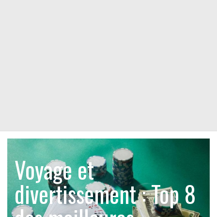
Voyage et
divertissement : Top 8