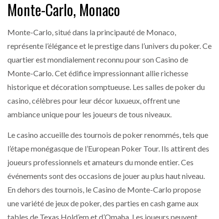
Monte-Carlo, Monaco
Monte-Carlo, situé dans la principauté de Monaco,
représente l’élégance et le prestige dans l’univers du poker. Ce
quartier est mondialement reconnu pour son Casino de
Monte-Carlo. Cet édifice impressionnant allie richesse
historique et décoration somptueuse. Les salles de poker du
casino, célèbres pour leur décor luxueux, offrent une
ambiance unique pour les joueurs de tous niveaux.
Le casino accueille des tournois de poker renommés, tels que
l’étape monégasque de l’European Poker Tour. Ils attirent des
joueurs professionnels et amateurs du monde entier. Ces
événements sont des occasions de jouer au plus haut niveau.
En dehors des tournois, le Casino de Monte-Carlo propose
une variété de jeux de poker, des parties en cash game aux
tables de Texas Hold’em et d’Omaha. Les joueurs peuvent