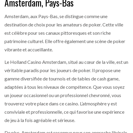
Amsterdam, Pays-Bas
Amsterdam, aux Pays-Bas, se distingue comme une
destination de choix pour les amateurs de poker. Cette ville
est célèbre pour ses canaux pittoresques et son riche
patrimoine culturel. Elle offre également une scène de poker
vibrante et accueillante.
Le Holland Casino Amsterdam, situé au cœur de la ville, est un
véritable paradis pour les joueurs de poker. Il propose une
gamme diversifiée de tournois et de tables de cash game,
adaptées à tous les niveaux de compétence. Que vous soyez
un joueur occasionnel ou un professionnel chevronné, vous
trouverez votre place dans ce casino. L’atmosphère y est
conviviale et professionnelle, ce qui favorise une expérience
de jeu à la fois agréable et sérieuse.
De plus, Amsterdam est reconnue pour son approche libérale