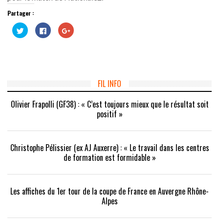
Partager :
Cliquez
Cliquez
Cliquez
pour
pour
pour
partager
partager
partager
sur
sur
sur
Twitter(ouvre
Facebook(ouvre
Google+
dans
dans
(ouvre
une
une
dans
nouvelle
nouvelle
une
fenêtre)
fenêtre)
nouvelle
fenêtre)
FIL INFO
Olivier Frapolli (GF38) : « C’est toujours mieux que le résultat soit
positif »
Christophe Pélissier (ex AJ Auxerre) : « Le travail dans les centres
de formation est formidable »
Les affiches du 1er tour de la coupe de France en Auvergne Rhône-
Alpes