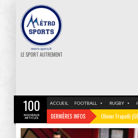
LE SPORT AUTREMENT
100
ACCUEIL
FOOTBALL
RUGBY
DERNIÈRES INFOS
Olivier Frapolli (
NOUVEAUX
ARTICLES
Christophe Pélissi
GF38
FOOTBALL