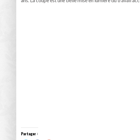
ans. La coupe est une belle mise en lumière du travail acc
Partager :