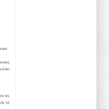
enant
lement,
 a bien
ez les
 de 16