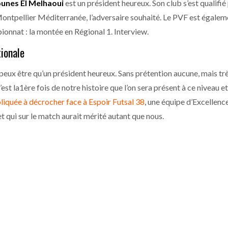
unes El Melhaoui
est un président heureux. Son club s’est qualifié
Montpellier Méditerranée, l’adversaire souhaité. Le PVF est égalem
onnat : la montée en Régional 1. Interview.
tionale
 peux être qu’un président heureux. Sans prétention aucune, mais trè
st la1ère fois de notre histoire que l’on sera présent à ce niveau e
pliquée à décrocher face à Espoir Futsal 38
, une équipe d’Excellenc
et qui sur le match aurait mérité autant que nous.