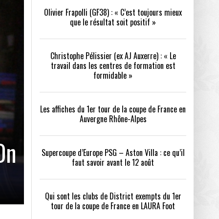
Olivier Frapolli (GF38) : « C’est toujours mieux
que le résultat soit positif »
/2026
oot
- 24/07/2026
Christophe Pélissier (ex AJ Auxerre) : « Le
OPE PSG – ASTON VILLA :
QUI SONT LES CLUBS DE DISTRICT EXEMPTS
CHOISIR 
travail dans les centres de formation est
OIR AVANT LE 12 AOÛT
DU 1ER TOUR DE LA COUPE DE FRANCE EN
COMBAT :
tout
formidable »
- 21/07/2026
LAURA FOOT
CONFORT 
26
Les affiches du 1er tour de la coupe de France en
Auvergne Rhône-Alpes
On
Supercoupe d’Europe PSG – Aston Villa : ce qu’il
faut savoir avant le 12 août
up a tenu toutes ses promesses
- 04/07/2026
Qui sont les clubs de District exempts du 1er
tour de la coupe de France en LAURA Foot