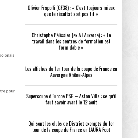
Olivier Frapolli (GF38) : « C’est toujours mieux
que le résultat soit positif »
/2026
oot
- 24/07/2026
Christophe Pélissier (ex AJ Auxerre) : « Le
OPE PSG – ASTON VILLA :
QUI SONT LES CLUBS DE DISTRICT EXEMPTS
CHOISIR 
travail dans les centres de formation est
OIR AVANT LE 12 AOÛT
DU 1ER TOUR DE LA COUPE DE FRANCE EN
COMBAT :
tout
formidable »
- 21/07/2026
LAURA FOOT
CONFORT 
polonais
26
Les affiches du 1er tour de la coupe de France en
Auvergne Rhône-Alpes
ttre pour
Supercoupe d’Europe PSG – Aston Villa : ce qu’il
faut savoir avant le 12 août
up a tenu toutes ses promesses
- 04/07/2026
Qui sont les clubs de District exempts du 1er
tour de la coupe de France en LAURA Foot