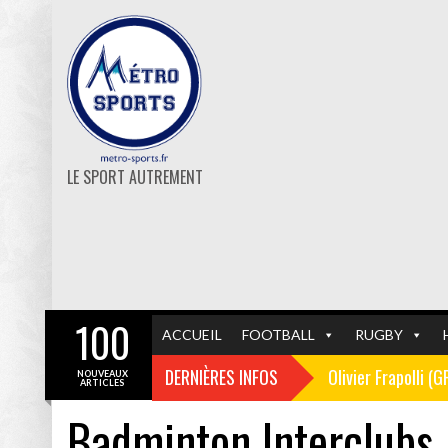
LE SPORT AUTREMENT
100
ACCUEIL
FOOTBALL
RUGBY
DERNIÈRES INFOS
Olivier Frapolli (
NOUVEAUX
ARTICLES
Badminton Interclubs 
Christophe Pélissi
GF38
FOOTBALL