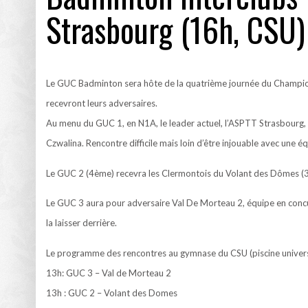
Les affiches du 1
Strasbourg (16h, CSU)
Supercoupe d’Europ
Qui sont les club
Le GUC Badminton sera hôte de la quatrième journée du Championn
TEYNARD
OLIVIER FRAPOLLI (GF38) : « C’EST TOUJOURS
CHRISTOPHE PÉLISSIER (EX 
MIEUX QUE LE RÉSULTAT SOIT POSITIF »
TRAVAIL DANS LES CENTRE
Choisir son équip
recevront leurs adversaires.
EST FORMIDABLE »
Au menu du GUC 1, en N1A, le leader actuel, l’ASPTT Strasbourg, 
Les calendriers 2
Czwalina. Rencontre difficile mais loin d’être injouable avec une é
Info MS. Mercato 
Le GUC 2 (4ème) recevra les Clermontois du Volant des Dômes (3
L’ancien Grenoblo
Le GUC 3 aura pour adversaire Val De Morteau 2, équipe en concur
la laisser derrière.
Record d’affluenc
Le programme des rencontres au gymnase du CSU (piscine universi
13h: GUC 3 – Val de Morteau 2
13h : GUC 2 – Volant des Domes