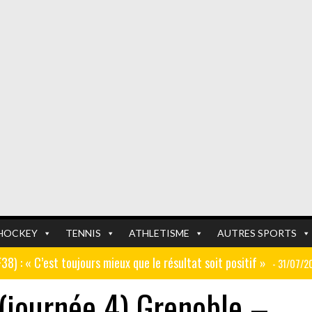
HOCKEY
TENNIS
ATHLETISME
AUTRES SPORTS
GF38) : « C’est toujours mieux que le résultat soit positif »
- 31/07/2
(journée 4) Grenoble –
er (ex AJ Auxerre) : « Le travail dans les centres de formation est
FOOTBALL
FOOTBALL