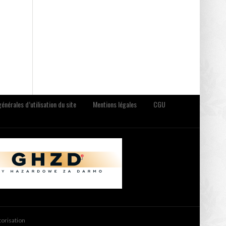
énérales d’utilisation du site
Mentions légales
CGU
torisation