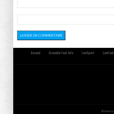
Accueil
Grenoble Foot Info
LiveSport
LiveFoot
© Metro-S