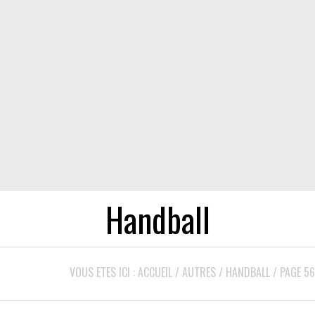
Handball
VOUS ETES ICI :
ACCUEIL
/
AUTRES
/
HANDBALL
/
PAGE 56