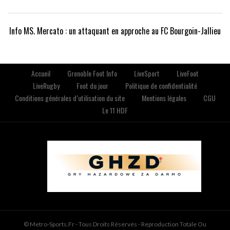
Info MS. Mercato : un attaquant en approche au FC Bourgoin-Jallieu
Accueil
Grenoble Foot Info
LiveSport
LiveFoot
LiveRugby
Foot du jour
Politique de confidentialité
Conditions générales d’utilisation du site
Mentions légales
CGU
Le 11 HDF
© Metro-Sports.fr - Tous Droits Réservés - Reproduction Totale Ou