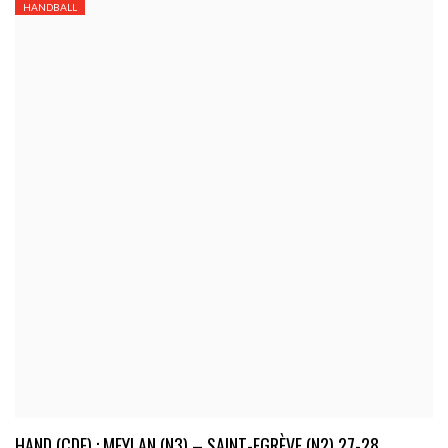
HANDBALL
HAND (CDF) : MEYLAN (N3) – SAINT-EGRÈVE (N2) 27-28