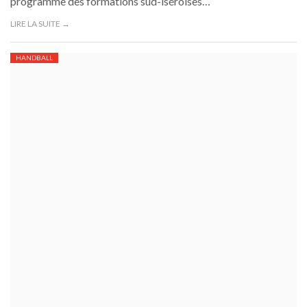
programme des formations sud-iséroises…
LIRE LA SUITE →
HANDBALL