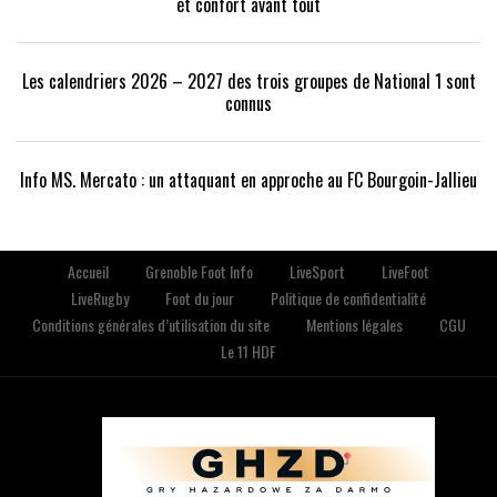
et confort avant tout
Les calendriers 2026 – 2027 des trois groupes de National 1 sont
connus
Info MS. Mercato : un attaquant en approche au FC Bourgoin-Jallieu
Accueil
Grenoble Foot Info
LiveSport
LiveFoot
LiveRugby
Foot du jour
Politique de confidentialité
Conditions générales d’utilisation du site
Mentions légales
CGU
Le 11 HDF