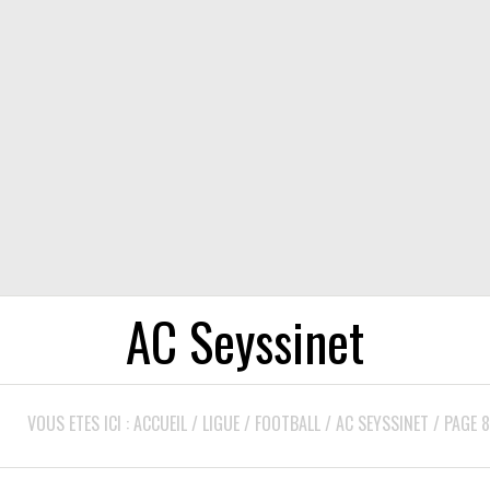
AC Seyssinet
VOUS ETES ICI :
ACCUEIL
/
LIGUE
/
FOOTBALL
/
AC SEYSSINET
/
PAGE 8