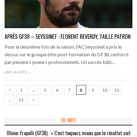
APRÈS GF38 – SEYSSINET : FLORENT REVERDY, TAILLE PATRON
Pour la deuxième fois de la saison, l’AC Seyssinet a pris le
dessus sur le groupe élite post-formation du GF38, renforcé
par plusieurs joueurs professionnels. Un succès bâti,…
LIRE LA SUITE →
1
…
5
6
7
8
9
10
11
…
51
FIL INFO
Olivier Frapolli (GF38) : « C’est toujours mieux que le résultat soit