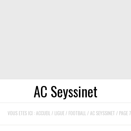
AC Seyssinet
VOUS ETES ICI :
ACCUEIL
/
LIGUE
/
FOOTBALL
/
AC SEYSSINET
/
PAGE 7