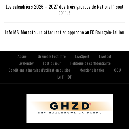
Les calendriers 2026 – 2027 des trois groupes de National 1 sont
connus
Info MS. Mercato : un attaquant en approche au FC Bourgoin-Jallieu
Accueil
Grenoble Foot Info
LiveSport
LiveFoot
LiveRugby
Foot du jour
Politique de confidentialité
Conditions générales d’utilisation du site
Mentions légales
CGU
Le 11 HDF