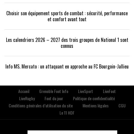
Choisir son équipement sports de combat : sécurité, performance
et confort avant tout
Les calendriers 2026 – 2027 des trois groupes de National 1 sont
connus
Info MS. Mercato : un attaquant en approche au FC Bourgoin-Jallieu
Accueil
Grenoble Foot Info
LiveSport
LiveFoot
LiveRugby
Foot du jour
Politique de confidentialité
Conditions générales d’utilisation du site
Mentions légales
CGU
Le 11 HDF