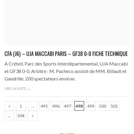
CFA (J6) – UJA MACCABI PARIS – GF38 0-0 FICHE TECHNIQUE
A Créteil, Parc des Sports Interdépartemental, UJA Maccabi
et GF38 0-0. Arbitre : M. Pacheco assisté de MM. Billault et
Gandrille. 200 spectateurs environ.
LIRE LA SUITE →
1
…
495
496
497
498
499
500
501
…
504