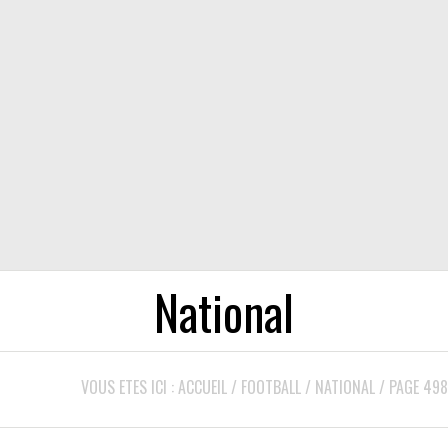
National
VOUS ETES ICI :
ACCUEIL
/
FOOTBALL
/
NATIONAL
/
PAGE 498