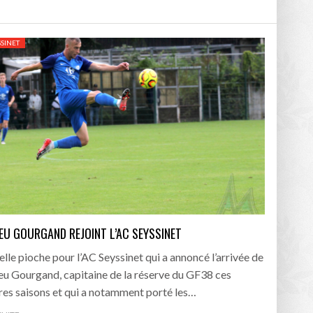
/2026
SSINET
oot
- 24/07/2026
OPE PSG – ASTON VILLA :
QUI SONT LES CLUBS DE DISTRICT EXEMPTS
CHOISIR 
OIR AVANT LE 12 AOÛT
DU 1ER TOUR DE LA COUPE DE FRANCE EN
COMBAT :
tout
- 21/07/2026
LAURA FOOT
CONFORT 
26
up a tenu toutes ses promesses
EU GOURGAND REJOINT L’AC SEYSSINET
- 04/07/2026
elle pioche pour l’AC Seyssinet qui a annoncé l’arrivée de
u Gourgand, capitaine de la réserve du GF38 ces
res saisons et qui a notamment porté les…