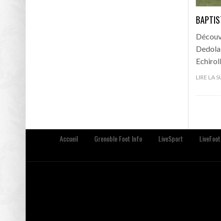
BAPTIS
Découvr
Dedola 
Echirol
LIRE LA 
Accueil
Grenoble Foot Info
LiveSport
LiveFoot