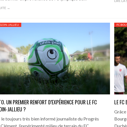
LIRE LA
SUITE →
GOIN-JALLIEU
FC BOU
O. UN PREMIER RENFORT D’EXPÉRIENCE POUR LE FC
LE FC
IN-JALLIEU ?
Grâce 
 le toujours très bien informé journaliste du Progrès
Bourgo
Clément, l’expérimenté milieu de terrain du FC
Duchèr