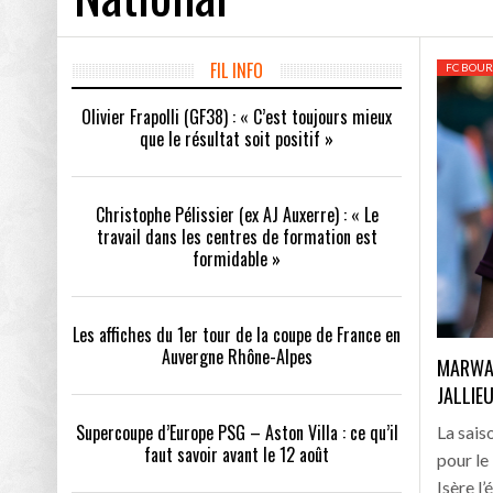
Les affiches du 1
Supercoupe d’Europ
FIL INFO
FC BOUR
Olivier Frapolli (GF38) : « C’est toujours mieux
Qui sont les club
que le résultat soit positif »
TEYNARD
OLIVIER FRAPOLLI (GF38) : « C’EST TOUJOURS
CHRISTOPHE PÉLISSIER (EX 
MIEUX QUE LE RÉSULTAT SOIT POSITIF »
TRAVAIL DANS LES CENTRE
Choisir son équip
EST FORMIDABLE »
Christophe Pélissier (ex AJ Auxerre) : « Le
Les calendriers 2
travail dans les centres de formation est
formidable »
Info MS. Mercato 
L’ancien Grenoblo
Les affiches du 1er tour de la coupe de France en
Auvergne Rhône-Alpes
Record d’affluenc
MARWAN
JALLIE
Supercoupe d’Europe PSG – Aston Villa : ce qu’il
La sais
faut savoir avant le 12 août
pour le
Isère l