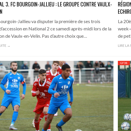
AL 3. FC BOURGOIN-JALLIEU : LE GROUPE CONTRE VAULX-
RÉGION
IN
ECHIR
ourgoin-Jallieu va disputer la première de ses trois
La 20è
 d’accession en National 2 ce samedi après-midi lors de la
week-en
on de Vaulx-en-Velin. Pas d’autre choix que…
de pet
SUITE →
LIRE LA
GF38