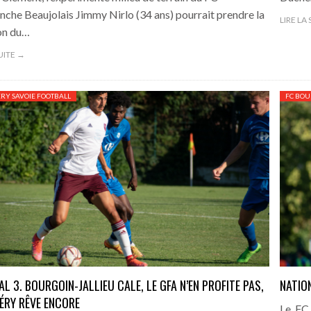
anche Beaujolais Jimmy Nirlo (34 ans) pourrait prendre la
LIRE LA
on du…
SUITE →
Y SAVOIE FOOTBALL
FC BOU
AL 3. BOURGOIN-JALLIEU CALE, LE GFA N’EN PROFITE PAS,
NATION
RY RÊVE ENCORE
Le FC 