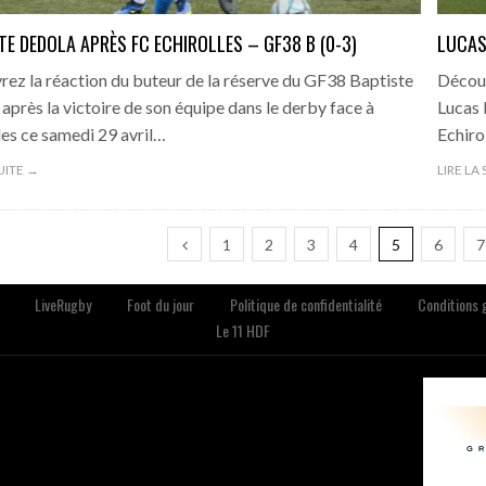
TE DEDOLA APRÈS FC ECHIROLLES – GF38 B (0-3)
LUCAS
ez la réaction du buteur de la réserve du GF38 Baptiste
Découv
après la victoire de son équipe dans le derby face à
Lucas 
les ce samedi 29 avril…
Echiro
SUITE →
LIRE LA
1
2
3
4
5
6
7
LiveRugby
Foot du jour
Politique de confidentialité
Conditions g
Le 11 HDF