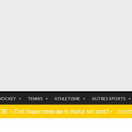
HOCKEY
TENNIS
ATHLETISME
AUTRES SPORTS
GF38) : « C’est toujours mieux que le résultat soit positif »
- 31/07/2
er (ex AJ Auxerre) : « Le travail dans les centres de formation est
FOOTBALL
FOOTBALL