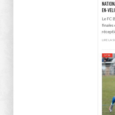
NATION
EN-VEL
Le FC B
finales
récepti
LIRE LA 
GF38