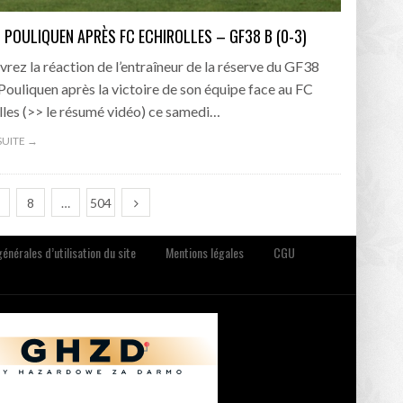
 POULIQUEN APRÈS FC ECHIROLLES – GF38 B (0-3)
rez la réaction de l’entraîneur de la réserve du GF38
Pouliquen après la victoire de son équipe face au FC
lles (>> le résumé vidéo) ce samedi…
 SUITE →
8
…
504
énérales d’utilisation du site
Mentions légales
CGU