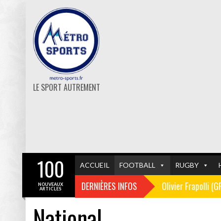
LE SPORT AUTREMENT
100
ACCUEIL
FOOTBALL
RUGBY
DERNIÈRES INFOS
Olivier Frapolli (
NOUVEAUX
ARTICLES
National
Christophe Pélissi
GF38
FOOTBALL