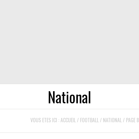
National
VOUS ETES ICI :
ACCUEIL
/
FOOTBALL
/
NATIONAL
/
PAGE 8