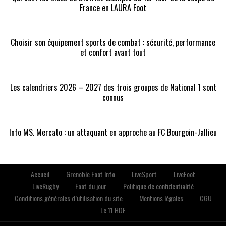
France en LAURA Foot
Choisir son équipement sports de combat : sécurité, performance
et confort avant tout
Les calendriers 2026 – 2027 des trois groupes de National 1 sont
connus
Info MS. Mercato : un attaquant en approche au FC Bourgoin-Jallieu
Accueil
Grenoble Foot Info
LiveSport
LiveFoot
LiveRugby
Foot du jour
Politique de confidentialité
Conditions générales d’utilisation du site
Mentions légales
CGU
Le 11 HDF