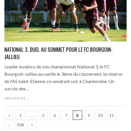
NATIONAL 3. DUEL AU SOMMET POUR LE FC BOURGOIN-
JALLIEU
Leader invaincu de son championnat National 3, le FC
Bourgoin-Jallieu accueille le 3ème du classement, la réserve
de l’AS Saint-Etienne, ce vendredi soir à Chantereine. Un
succès des…
LIRE LA SUITE →
1
…
5
6
7
8
9
10
11
…
504