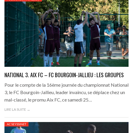
NATIONAL 3. AIX FC – FC BOURGOIN-JALLIEU : LES GROUPES
Pour le compte de la 16ème journée du championnat National
3, le FC Bourgoin-Jallieu, leader invaincu, se déplace chez un
mal-classé, le promu Aix FC, ce samedi 25…
LIRE LA SUITE →
AC SEYSSINET