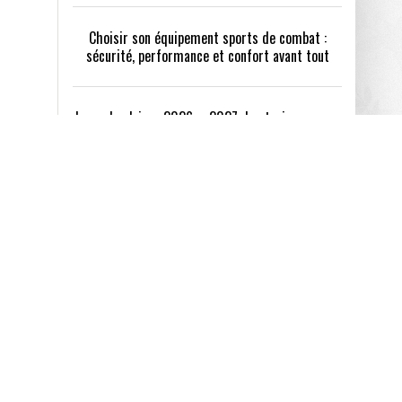
Choisir son équipement sports de combat :
sécurité, performance et confort avant tout
Les calendriers 2026 – 2027 des trois groupes
de National 1 sont connus
naud
Info MS. Mercato : un attaquant en approche au
FC Bourgoin-Jallieu
 et
ont,
, le