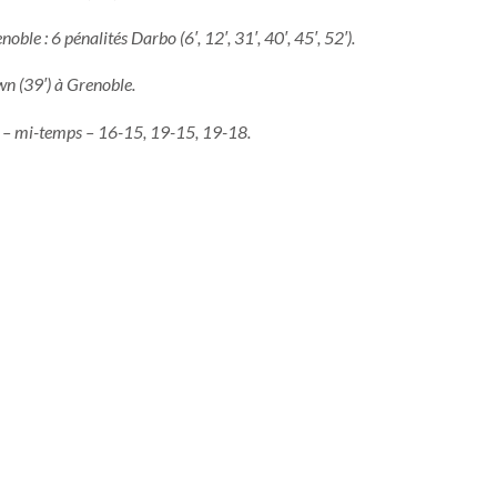
oble : 6 pénalités Darbo (6′, 12′, 31′, 40′, 45′, 52′).
wn (39′) à Grenoble.
12 – mi-temps – 16-15, 19-15, 19-18.
il, (m) Chateauraynaud (Carabignac) – Misse, Baluc-Rittener (cap.), Ray
warzfelia (Gau), Maynadier (Marut), Frize (Gicollet).
evu
,
L. Dupont
– (o) Stewart (H. Dupont), (m)
Darbo
– Alexandre, Brown,
(Du Preez), Campo (Bouchet), David (Mutapcic).
sager de tellement mieux… S’appuyant sur une conquête dominatrice
yer du jeu avec des trois-quarts aux jambes de feu. Tour à tour, Dup
s tonitruantes dans les lignes tarnaises. Seul petit reproche à faire
ettait pas d’aller à dame. Darbo, toujours aussi précis (une seule
 au tableau d’affichage les belles intentions de son équipe.