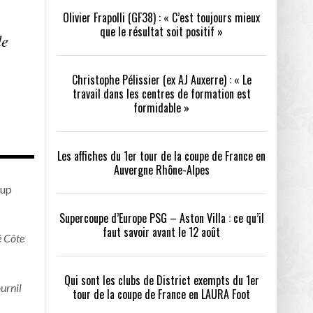
Olivier Frapolli (GF38) : « C’est toujours mieux
/2026
que le résultat soit positif »
de
oot
- 24/07/2026
Christophe Pélissier (ex AJ Auxerre) : « Le
tout
OPE PSG – ASTON VILLA :
QUI SONT LES CLUBS DE DISTRICT EXEMPTS
CHOISIR 
- 21/07/2026
travail dans les centres de formation est
OIR AVANT LE 12 AOÛT
DU 1ER TOUR DE LA COUPE DE FRANCE EN
COMBAT :
formidable »
LAURA FOOT
CONFORT 
26
Les affiches du 1er tour de la coupe de France en
Auvergne Rhône-Alpes
oup
up a tenu toutes ses promesses
- 04/07/2026
Supercoupe d’Europe PSG – Aston Villa : ce qu’il
faut savoir avant le 12 août
é Côte
026
Qui sont les clubs de District exempts du 1er
ournil
tour de la coupe de France en LAURA Foot