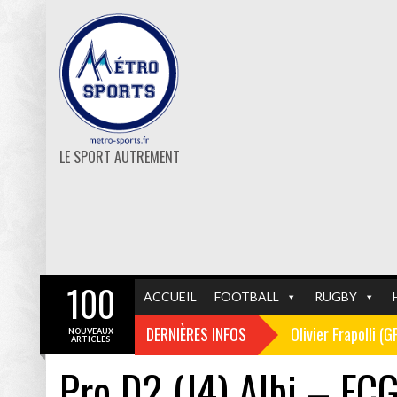
LE SPORT AUTREMENT
100
ACCUEIL
FOOTBALL
RUGBY
Olivier Frapolli (
DERNIÈRES INFOS
NOUVEAUX
ARTICLES
Christophe Pélissi
Pro D2 (J4) Albi – FC
GF38
FOOTBALL
Les affiches du 1