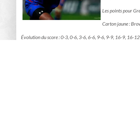
Les points pour Gren
Carton jaune : Bro
Évolution du score : 0-3, 0-6, 3-6, 6-6, 9-6, 9-9, 16-9, 16-
Albi : Guitoune – Palis, Hecker, Stewart, Kraska – (o) Fourn
(Ponnau) – Ven der Westhuyzen (Damiani), André (Corréa) – K
FCG : Gengenbacher – Pelenise (Hunt), Jahouer,
Butonidual
Driollet
(Chaplain) – Farley (cap.),
Veyret
(Hulme) – Edwards 
Et pourtant le premier quart d’heure de jeu laissait pré
propre, les partenaires de Farley n’hésitaient pas à envo
Jahouer et Butonidualevu s’offraient ainsi quelques percée
manque de soutien sur chacune de ses actions qui ne perm
tentative ratée dans le Tarn), se chargeait de concrétiser