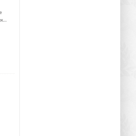
e
eux…