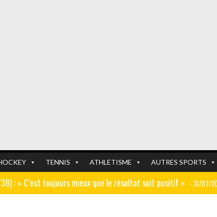
HOCKEY
TENNIS
ATHLETISME
AUTRES SPORTS
GF38) : « C’est toujours mieux que le résultat soit positif »
- 31/07/2
er (ex AJ Auxerre) : « Le travail dans les centres de formation est
FOOTBALL
FOOTBALL