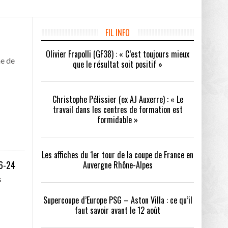
FIL INFO
/2026
Olivier Frapolli (GF38) : « C’est toujours mieux
oot
- 24/07/2026
he de
que le résultat soit positif »
OPE PSG – ASTON VILLA :
QUI SONT LES CLUBS DE DISTRICT EXEMPTS
CHOISIR 
OIR AVANT LE 12 AOÛT
DU 1ER TOUR DE LA COUPE DE FRANCE EN
COMBAT :
tout
- 21/07/2026
LAURA FOOT
CONFORT 
Christophe Pélissier (ex AJ Auxerre) : « Le
26
travail dans les centres de formation est
formidable »
Les affiches du 1er tour de la coupe de France en
6-24
Auvergne Rhône-Alpes
up a tenu toutes ses promesses
- 04/07/2026
s
Supercoupe d’Europe PSG – Aston Villa : ce qu’il
faut savoir avant le 12 août