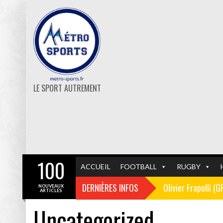
LE SPORT AUTREMENT
100
ACCUEIL
FOOTBALL
RUGBY
DERNIÈRES INFOS
Olivier Frapolli (
NOUVEAUX
ARTICLES
Uncategorized
Christophe Pélissi
GF38
FOOTBALL