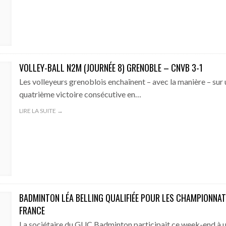
VOLLEY-BALL N2M (JOURNÉE 8) GRENOBLE – CNVB 3-1
Les volleyeurs grenoblois enchaînent – avec la manière – sur
quatrième victoire consécutive en…
LIRE LA SUITE →
BADMINTON LÉA BELLING QUALIFIÉE POUR LES CHAMPIONNAT
FRANCE
La sociétaire du GUC Badminton participait ce week-end à 