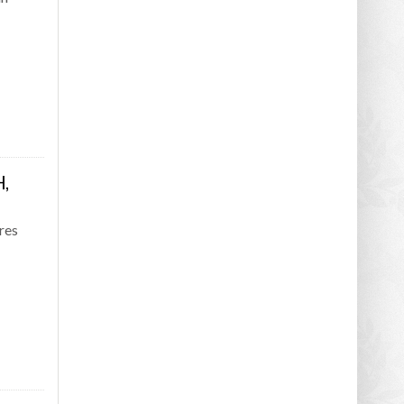
H,
res