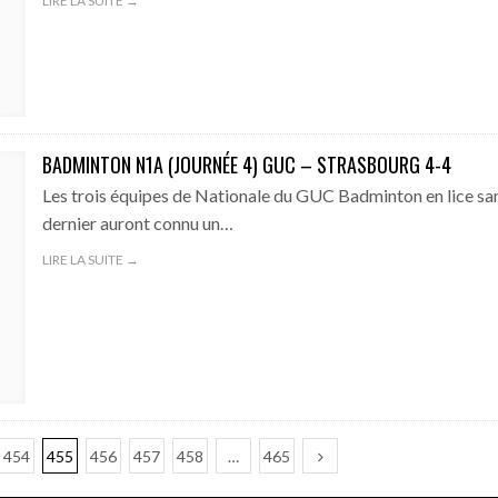
LIRE LA SUITE →
BADMINTON N1A (JOURNÉE 4) GUC – STRASBOURG 4-4
Les trois équipes de Nationale du GUC Badminton en lice s
dernier auront connu un…
LIRE LA SUITE →
454
455
456
457
458
…
465