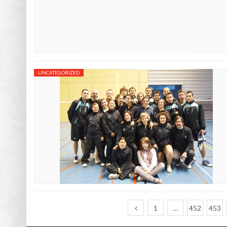
UNCATEGORIZED
1
…
452
453