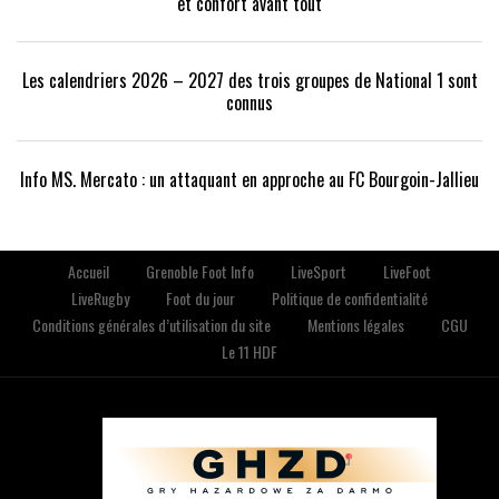
et confort avant tout
Les calendriers 2026 – 2027 des trois groupes de National 1 sont
connus
Info MS. Mercato : un attaquant en approche au FC Bourgoin-Jallieu
Accueil
Grenoble Foot Info
LiveSport
LiveFoot
LiveRugby
Foot du jour
Politique de confidentialité
Conditions générales d’utilisation du site
Mentions légales
CGU
Le 11 HDF