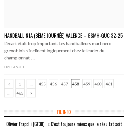
HANDBALL N1A (8ÈME JOURNÉE) VALENCE – GSMH-GUC 32-25
L’écart était trop important. Les handballeurs martinero-
grenoblois s’inclinent logiquement chez le leader du
championnat ,…
LIRE LA SUITE →
1
…
455
456
457
458
459
460
461
…
465
FIL INFO
Olivier Frapolli (GF38) : « C’est toujours mieux que le résultat soit