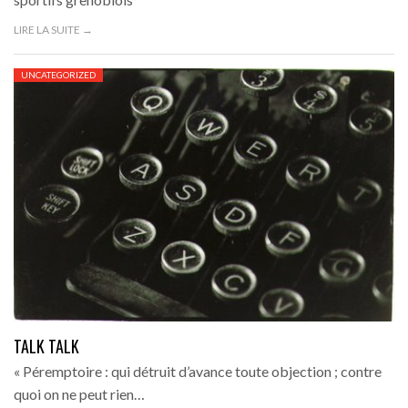
LIRE LA SUITE →
UNCATEGORIZED
TALK TALK
« Péremptoire : qui détruit d’avance toute objection ; contre
quoi on ne peut rien…